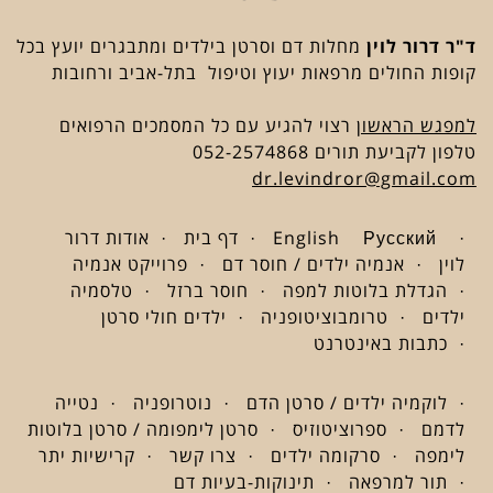
ד"ר דרור לוין
מחלות דם וסרטן בילדים ומתבגרים יועץ בכל
קופות החולים מרפאות יעוץ וטיפול בתל-אביב ורחובות
למפגש הראשון
רצוי להגיע עם כל המסמכים הרפואים
טלפון לקביעת תורים 052-2574868
dr.levindror@gmail.com
Русский
English
דף בית
אודות דרור
לוין
אנמיה ילדים / חוסר דם
פרוייקט אנמיה
הגדלת בלוטות למפה
חוסר ברזל
טלסמיה
ילדים
טרומבוציטופניה
ילדים חולי סרטן
כתבות באינטרנט
לוקמיה ילדים / סרטן הדם
נוטרופניה
נטייה
לדמם
ספרוציטוזיס
סרטן לימפומה / סרטן בלוטות
לימפה
סרקומה ילדים
צרו קשר
קרישיות יתר
תור למרפאה
תינוקות-בעיות דם